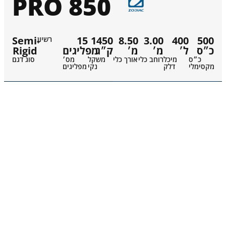
PRO 850
Semi-
15
1450
8.50
3.00
400
500
רשיון
Rigid
מפליגים
ק״ג
מ׳
מ׳
ל׳
כ״ס
כ״ס
מיכל
רוחב כלי
אורך כלי
משקל
מס׳
סוג דגם
מקסימלי
דלק
נקי
מפליגים
קטלוג