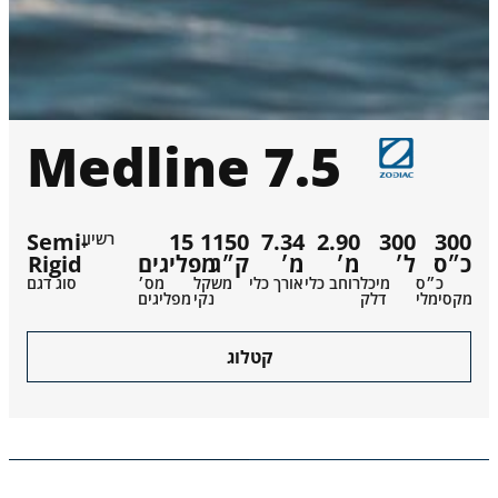
Medline 7.5
Semi-
15
1150
7.34
2.90
300
300
רשיון
Rigid
מפליגים
ק״ג
מ׳
מ׳
ל׳
כ״ס
כ״ס
מיכל
רוחב כלי
אורך כלי
משקל
מס׳
סוג דגם
מקסימלי
דלק
נקי
מפליגים
קטלוג