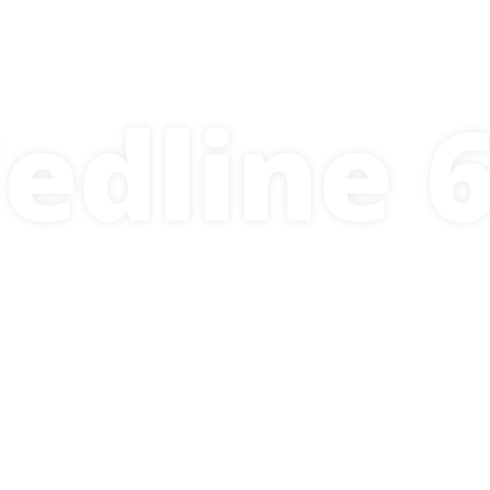
שירות
אודותינו
מותגים
יד שנייה
מנועים 
edline 6