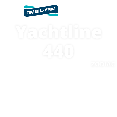
Yachtline
440
ZODIAC