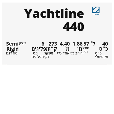
Yachtline
440
Semi-
6
273
4.40
1.86
57 ל׳
40
רשיון
Rigid
מפליגים
ק״ג
מ׳
מ׳
כ״ס
מיכל
דלק
כ״ס
רוחב כלי
אורך כלי
משקל
מס׳
סוג דגם
מקסימלי
נקי
מפליגים
קטלוג