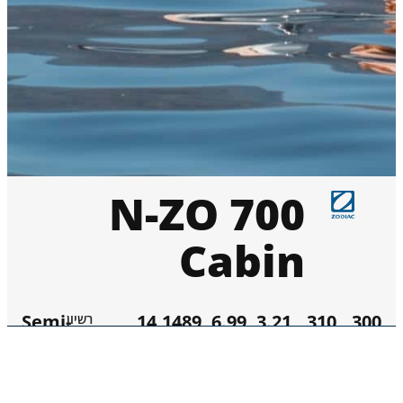
N-ZO 700
Cabin
Semi-
14
1489
6.99
3.21
310
300
רשיון
כ״ס
ל׳
מ׳
מ׳
ק״ג
מפליגים
Rigid
(Cabine)
כ״ס
מיכל
רוחב כלי
אורך כלי
משקל
מס׳
מקסימלי
דלק
נקי
מפליגים
סוג דגם