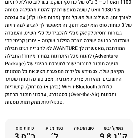
1100 וואט ! כ – 3 כ”ס של כח נקי ושקט, בשילוב סוללת ליתיום
של 1080 וואט / שעה מאפשרת לך להנות מהפלגה בטוחה
לאורך זמן. השילוב של משקל נמוך (פחות מ-10 ק”ג) עם עוצמה
של 3 כוחות סוס הוא יוצא דופן. זה מאפשר לך להגיע למהירויות
גבוהות יחסית לקיאק מבלי להכביד על כלי השיט, והעובדה
שמדובר בהנעה ישירה יוצרת הפלגה שקטה – יתרון קריטי כדי
לא להבריח דגים חבילת AVANTURE המורחבת ,מאפשרת לך
להנות מכל היתרונות במחיר מיוחד! החבילה (Adventure
Package) מגיעה מוכנה לחיבור ישיר למערכת ההיגוי של
הקיאק שלך. צג מידע על ידית המצערת מציג את כל הנתונים
החשובים: מהירות, צריכת אנרגיה, מצב טעינה וטווח שנותר
(בזמן או במרחק). קישוריות WiFi ו-Bluetooth כלולות
כסטנדרט, עדכוני תוכנה מרחוק (Over-the-Air) ותכונות
טכנולוגיות מתקדמות נוספות.
משקל יבש
סוג התנעה
נפח מנוע
כוחות סוס
9.8 ק״ג
ל׳
3 כ״ס