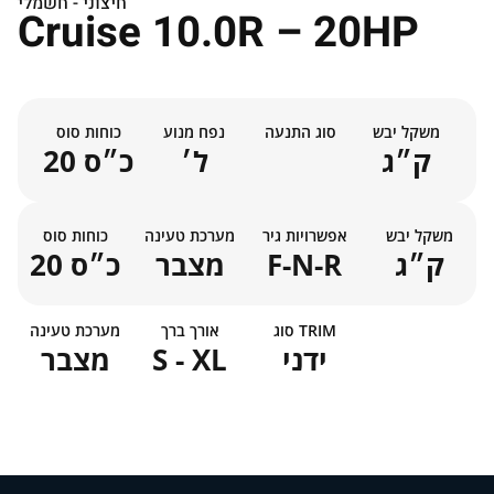
חיצוני - חשמלי
Cruise 10.0R – 20HP
משקל יבש
סוג התנעה
נפח מנוע
כוחות סוס
ק״ג
ל׳
20 כ״ס
משקל יבש
אפשרויות גיר
מערכת טעינה
כוחות סוס
ק״ג
F-N-R
מצבר
20 כ״ס
סוג TRIM
אורך ברך
מערכת טעינה
ידני
S - XL
מצבר