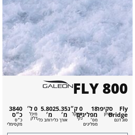
800 FLY
Fly
סקיפר
18
0 ק״ג
25.35
5.80
0 ל׳
3840
Bridge
מפליגים
מ׳
מ׳
כ״ס
רשיון
משקל
מיכל
נקי
דלק
סוג דגם
מס׳
אורך כלי
רוחב כלי
כ״ס
מפליגים
מקסימלי