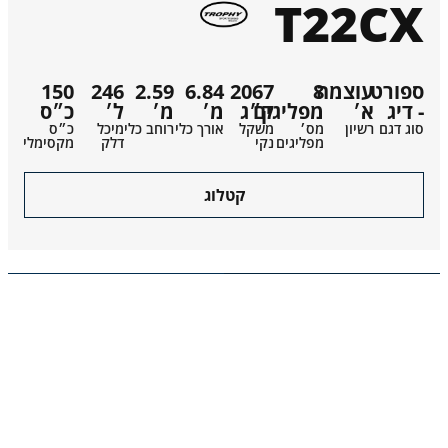
T22CX
ספורט
עוצמה
8
2067
6.84
2.59
246
150
- דיג
א׳
מפליגים
ק״ג
מ׳
מ׳
ל׳
כ״ס
סוג דגם
רשיון
מס׳
משקל
אורך כלי
רוחב כלי
מיכל
כ״ס
מפליגים
נקי
דלק
מקסימלי
קטלוג
T22CX