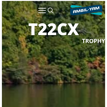
T22CX
TROPHY