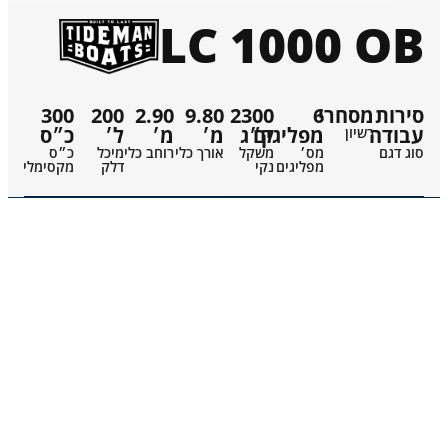
LC 1000 OB
סירות
מסחרי
6
2300
9.80
2.90
200
300
עבודה
מפליגים
ק״ג
מ׳
מ׳
ל׳
כ״ס
רשיון
סוג דגם
מס׳
משקל
אורך כלי
רוחב כלי
מיכל
כ״ס
מפליגים
נקי
דלק
מקסימלי
קטלוג
LC 1000 OB