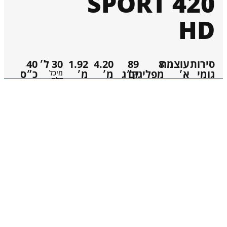
420 SPORT
HD
סירות
עוצמה
8
89
4.20
1.92
30 ל׳
40
גומי
א׳
מפליגים
ק״ג
מ׳
מ׳
כ״ס
מיכל
דלק
סוג דגם
רשיון
מס׳
משקל
אורך כלי
רוחב כלי
כ״ס
מפליגים
נקי
מקסימלי
קטלוג
כותרת פירוט כלי השיט