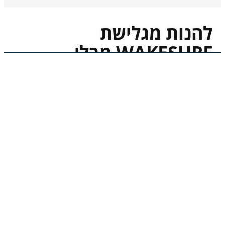
להנות מגלישת
WAKESURF מבלי
לוותר על היתרונות של
סירת ברך
סירת ברך הפוכה בשילוב מנוע MERCRUISER!
23 פיט (נטו! לא כולל תוספת רמפה!)
מנוע 6.2 ליטר! מרקורזר !!
מערכת סאונד משודרגת כולל 4 רמקולים על הקשת
מערכת SURFGATE לקביעת תצורת הגל
משטח דמוי גומי בסירה וברמפה