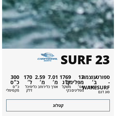
23 SURF
ספורט
עוצמה
13
1769
7.01
2.59
170
300
-
ב׳
מפליגים
ק״ג
מ׳
מ׳
ל׳
כ״ס
WAKESURF
רשיון
מס׳
משקל
אורך כלי
רוחב כלי
מיכל
כ״ס
מפליגים
נקי
דלק
מקסימלי
סוג דגם
קטלוג